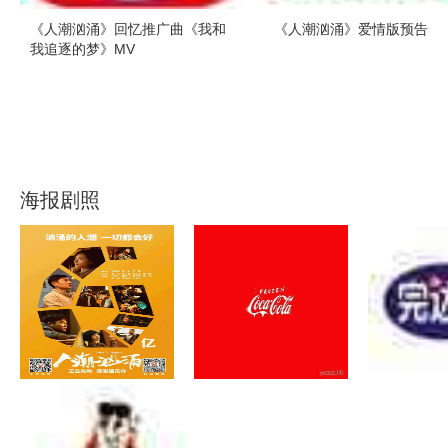
《人潮汹涌》回忆推广曲《我和
《人潮汹涌》爱情版预告
我追逐的梦》MV
海报剧照