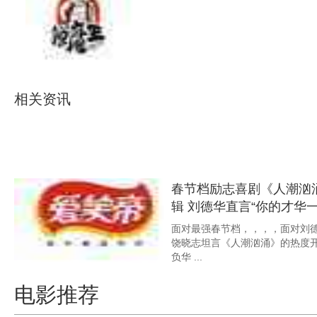
相关资讯
刘德华催泪金曲唱述最真
影《人潮汹涌》温暖每一
电影《人潮汹涌》现正全国热映中，
日，，，电影发布回忆推广
MV， ...
春节档励志喜剧《人潮汹
辑 刘德华直言“你的才华
面对最强春节档，，，，面对刘德华
饶晓志坦言《人潮汹涌》的热度
负华 ...
《人潮汹涌》喜剧版预告
电影推荐
华肖央玩转浴缸全片高能
由刘德华监制，，，，饶晓志导演