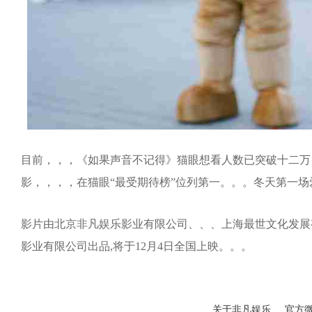
目前，，，《如果声音不记得》猫眼想看人数已突破十二万，，
影，，，，在猫眼“最受期待榜”位列第一。。。冬天
影片由北京非凡娱乐影业有限公司、、、上海最世文化发展有限
影业有限公司出品,将于12月4日全国上映。。。
关于非凡娱乐
官方