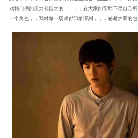
戏我们俩的压力都挺大的，，，，在大家的帮助下尽自己所能完成它
一个角色，，我对每一场戏都印象深刻，，，感谢大家的包容，