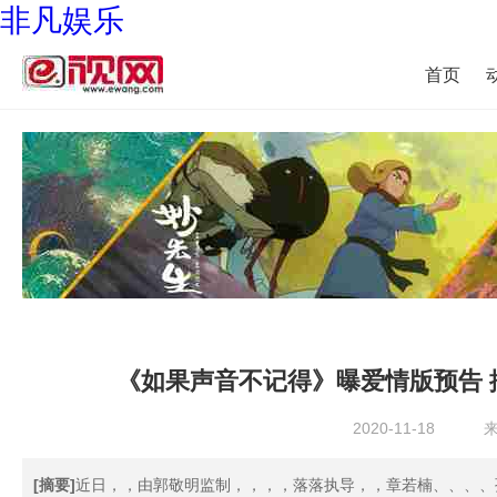
非凡娱乐
首页
《如果声音不记得》曝爱情版预告
2020-11-18
来
[摘要]
近日，，由郭敬明监制，，，，落落执导，，章若楠、