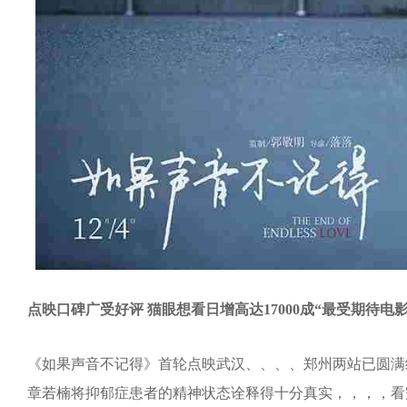
点映口碑广受好评 猫眼想看日增高达17000成“最受期待电影N
《如果声音不记得》首轮点映武汉、、、、郑州两站已圆满结束
章若楠将抑郁症患者的精神状态诠释得十分真实，，，