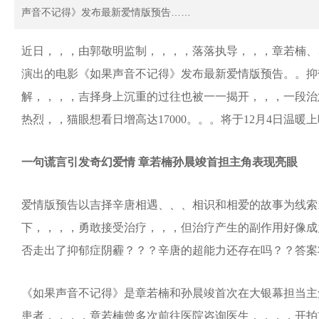
声音不记得》发布最新爱情版预告……
近日，，，由郭敬明监制，，，，落落执导，，，章若楠
演出的电影《如果声音不记得》发布最新爱情版预告。。抑郁症
解，，，，吉择身上沉重的过往也被一一揭开，，，
热烈，，猫眼想看日增高达17000。。。将于12月4日温暖上映
一句谎言引发奇幻爱情 章若楠孙晨竣首担主角表现亮眼
爱情版预告以吉择辛唐相遇、、、相识和相爱的故事为线索。
下，，，，勇敢接受治疗，，，但治疗产生的
否走出了抑郁症阴霾？？？辛唐的超能力还存在吗？？答案将在1
《如果声音不记得》是章若楠和孙晨竣首次在大银幕担当主角，
患者，，，，章若楠曾多次前往医院咨询医生，，，